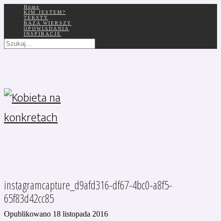
Home
KIM JESTEM?
TEKSTY
BAZA WIERSZY
OPOWIADANIA
INSPIRACJE
instagramcapture_d9afd316-df67-4bc0-a8f5-
65f83d42cc85
Opublikowano 18 listopada 2016