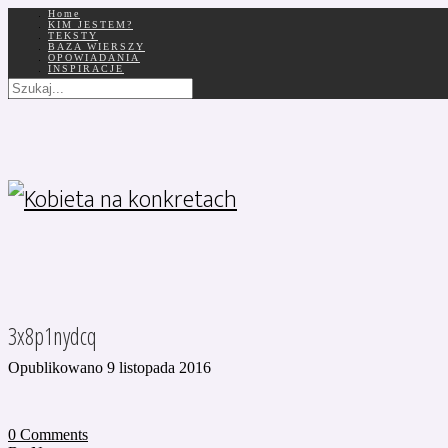
Home
KIM JESTEM?
TEKSTY
BAZA WIERSZY
OPOWIADANIA
INSPIRACJE
3x8p1nydcq
Opublikowano 9 listopada 2016
0
Comments