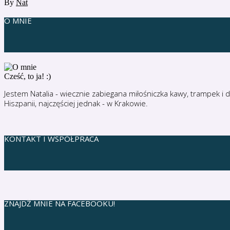
By
Nat
O MNIE
Cześć, to ja! :)
Jestem Natalia - wiecznie zabiegana miłośniczka kawy, trampek i
Hiszpanii, najczęściej jednak - w Krakowie.
KONTAKT I WSPÓŁPRACA
ZNAJDŹ MNIE NA FACEBOOKU!