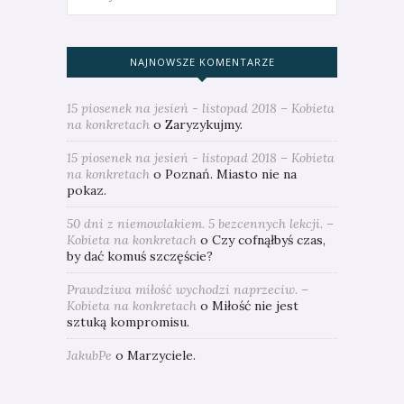
NAJNOWSZE KOMENTARZE
15 piosenek na jesień - listopad 2018 – Kobieta
na konkretach
o
Zaryzykujmy.
15 piosenek na jesień - listopad 2018 – Kobieta
na konkretach
o
Poznań. Miasto nie na
pokaz.
50 dni z niemowlakiem. 5 bezcennych lekcji. –
Kobieta na konkretach
o
Czy cofnąłbyś czas,
by dać komuś szczęście?
Prawdziwa miłość wychodzi naprzeciw. –
Kobieta na konkretach
o
Miłość nie jest
sztuką kompromisu.
JakubPe
o
Marzyciele.