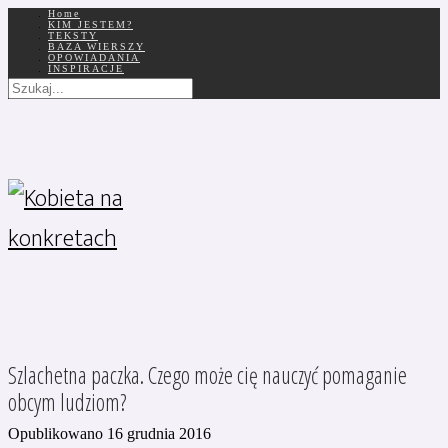
Home
KIM JESTEM?
TEKSTY
BAZA WIERSZY
OPOWIADANIA
INSPIRACJE
Szlachetna paczka. Czego może cię nauczyć pomaganie
obcym ludziom?
Opublikowano 16 grudnia 2016