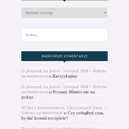
NAJNOWSZE KOMENTARZE
15 piosenek na jesień - listopad 2018 – Kobieta
na konkretach
o
Zaryzykujmy.
15 piosenek na jesień - listopad 2018 – Kobieta
na konkretach
o
Poznań. Miasto nie na
pokaz.
50 dni z niemowlakiem. 5 bezcennych lekcji. –
Kobieta na konkretach
o
Czy cofnąłbyś czas,
by dać komuś szczęście?
Prawdziwa miłość wychodzi naprzeciw. –