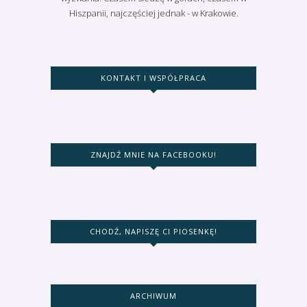
Hiszpanii, najczęściej jednak - w Krakowie.
KONTAKT I WSPÓŁPRACA
ZNAJDŹ MNIE NA FACEBOOKU!
CHODŹ, NAPISZĘ CI PIOSENKĘ!
ARCHIWUM