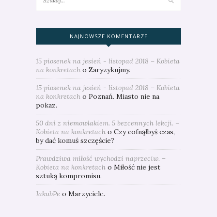
NAJNOWSZE KOMENTARZE
15 piosenek na jesień - listopad 2018 – Kobieta
na konkretach
o
Zaryzykujmy.
15 piosenek na jesień - listopad 2018 – Kobieta
na konkretach
o
Poznań. Miasto nie na
pokaz.
50 dni z niemowlakiem. 5 bezcennych lekcji. –
Kobieta na konkretach
o
Czy cofnąłbyś czas,
by dać komuś szczęście?
Prawdziwa miłość wychodzi naprzeciw. –
Kobieta na konkretach
o
Miłość nie jest
sztuką kompromisu.
JakubPe
o
Marzyciele.