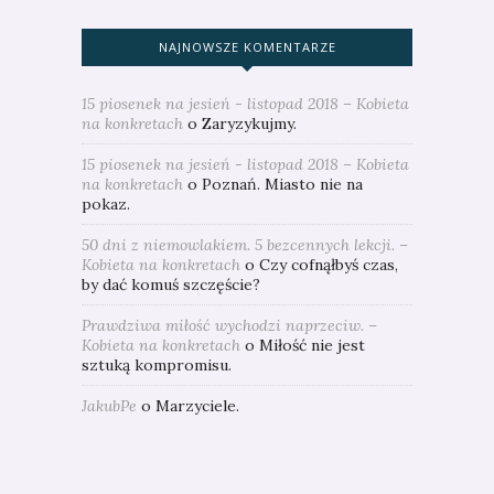
NAJNOWSZE KOMENTARZE
15 piosenek na jesień - listopad 2018 – Kobieta
na konkretach
o
Zaryzykujmy.
15 piosenek na jesień - listopad 2018 – Kobieta
na konkretach
o
Poznań. Miasto nie na
pokaz.
50 dni z niemowlakiem. 5 bezcennych lekcji. –
Kobieta na konkretach
o
Czy cofnąłbyś czas,
by dać komuś szczęście?
Prawdziwa miłość wychodzi naprzeciw. –
Kobieta na konkretach
o
Miłość nie jest
sztuką kompromisu.
JakubPe
o
Marzyciele.