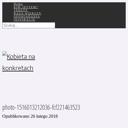
Home
KIM JESTEM?
TEKSTY
BAZA WIERSZY
OPOWIADANIA
INSPIRACJE
photo-1516013212036-fcf221463523
Opublikowano 26 lutego 2018