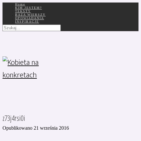
Home
KIM JESTEM?
TEKSTY
BAZA WIERSZY
OPOWIADANIA
INSPIRACJE
z73j4rsi0i
Opublikowano 21 września 2016