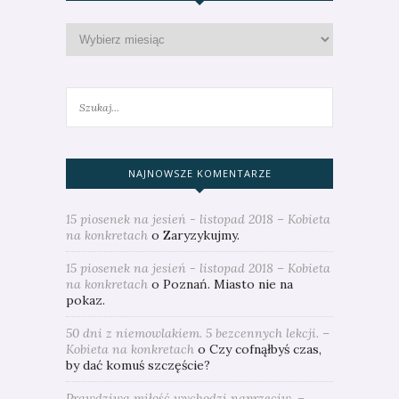
NAJNOWSZE KOMENTARZE
15 piosenek na jesień - listopad 2018 – Kobieta
na konkretach
o
Zaryzykujmy.
15 piosenek na jesień - listopad 2018 – Kobieta
na konkretach
o
Poznań. Miasto nie na
pokaz.
50 dni z niemowlakiem. 5 bezcennych lekcji. –
Kobieta na konkretach
o
Czy cofnąłbyś czas,
by dać komuś szczęście?
Prawdziwa miłość wychodzi naprzeciw. –