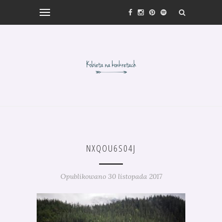
NXQOU6S04J
Opublikowano 30 listopada 2017