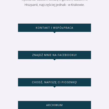
Hiszpanii, najczęściej jednak - w Krakowie.
KONTAKT I WSPÓŁPRACA
ZNAJDŹ MNIE NA FACEBOOKU!
CHODŹ, NAPISZĘ CI PIOSENKĘ!
ARCHIWUM