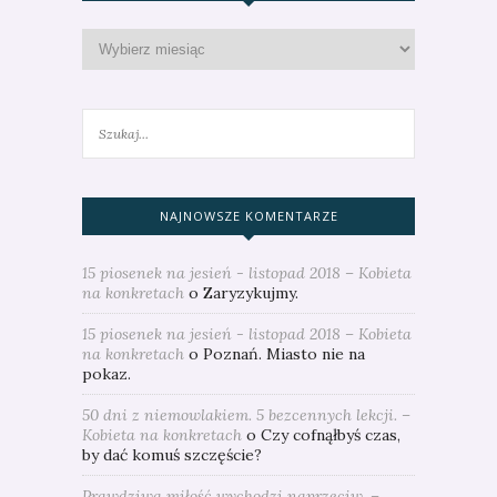
NAJNOWSZE KOMENTARZE
15 piosenek na jesień - listopad 2018 – Kobieta
na konkretach
o
Zaryzykujmy.
15 piosenek na jesień - listopad 2018 – Kobieta
na konkretach
o
Poznań. Miasto nie na
pokaz.
50 dni z niemowlakiem. 5 bezcennych lekcji. –
Kobieta na konkretach
o
Czy cofnąłbyś czas,
by dać komuś szczęście?
Prawdziwa miłość wychodzi naprzeciw. –