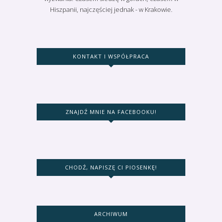
Hiszpanii, najczęściej jednak - w Krakowie.
KONTAKT I WSPÓŁPRACA
ZNAJDŹ MNIE NA FACEBOOKU!
CHODŹ, NAPISZĘ CI PIOSENKĘ!
ARCHIWUM