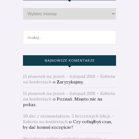
NAJNOWSZE KOMENTARZE
15 piosenek na jesień - listopad 2018 – Kobieta
na konkretach
o
Zaryzykujmy.
15 piosenek na jesień - listopad 2018 – Kobieta
na konkretach
o
Poznań. Miasto nie na
pokaz.
50 dni z niemowlakiem. 5 bezcennych lekcji. –
Kobieta na konkretach
o
Czy cofnąłbyś czas,
by dać komuś szczęście?
Prawdziwa miłość wychodzi naprzeciw. –