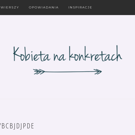
 WIERSZY
OPOWIADANIA
INSPIRACJE
YBCBJDJPDE