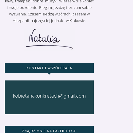
kawy, trampek i dobrej muzyki. Wierzę w siłę kobiet
i swoje pokolenie. Biegam, jeżdżę i rzucam sobie
wyzwania. Czasem siedzę w górach, czasem w
Hiszpanii, najczęściej jednak - w Krakowie.
KONTAKT I WSPÓŁPRACA
ZNAJDŹ MNIE NA FACEBOOKU!