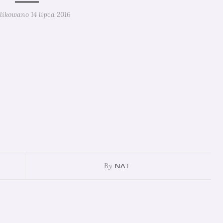
ikowano 14 lipca 2016
By
NAT