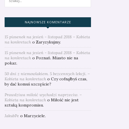
NAJNOWSZE KOMENTARZE
15 piosenek na jesień - listopad 2018 – Kobieta
na konkretach
o
Zaryzykujmy.
15 piosenek na jesień - listopad 2018 – Kobieta
na konkretach
o
Poznań. Miasto nie na
pokaz.
50 dni z niemowlakiem. 5 bezcennych lekcji. –
Kobieta na konkretach
o
Czy cofnąłbyś czas,
by dać komuś szczęście?
Prawdziwa miłość wychodzi naprzeciw. –
Kobieta na konkretach
o
Miłość nie jest
sztuką kompromisu.
JakubPe
o
Marzyciele.