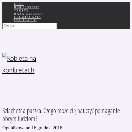
Home
KIM JESTEM?
TEKSTY
BAZA WIERSZY
OPOWIADANIA
INSPIRACJE
Szlachetna paczka. Czego może cię nauczyć pomaganie
obcym ludziom?
Opublikowano 16 grudnia 2016