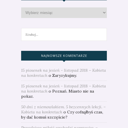
NAJNOWSZE KOMENTARZE
15 piosenek na jesień - listopad 2018 – Kobieta
na konkretach
o
Zaryzykujmy.
15 piosenek na jesień - listopad 2018 – Kobieta
na konkretach
o
Poznań. Miasto nie na
pokaz.
50 dni z niemowlakiem. 5 bezcennych lekcji. –
Kobieta na konkretach
o
Czy cofnąłbyś czas,
by dać komuś szczęście?
Prawdziwa miłość wychodzi naprzeciw. –