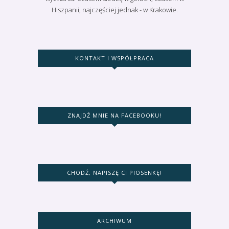
Hiszpanii, najczęściej jednak - w Krakowie.
KONTAKT I WSPÓŁPRACA
ZNAJDŹ MNIE NA FACEBOOKU!
CHODŹ, NAPISZĘ CI PIOSENKĘ!
ARCHIWUM