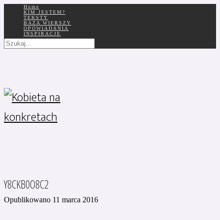
Home
KIM JESTEM?
TEKSTY
BAZA WIERSZY
OPOWIADANIA
INSPIRACJE
Y8CKB0O8C2
Opublikowano 11 marca 2016