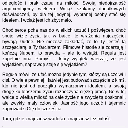
odległość i brak czasu na miłość. Swoją niedojrzałość
argumentujemy wiekiem. Wciąż szukamy dodatkowych
doświadczeń, by dla tej jedynej, wybranej osoby stać się
ideałem. I wciąż jest ich zbyt mało.
Choć serce pcha nas do wielkich uczuć i poświęceń, choć
snuje wizje życia jak w bajce, te wrażenia najczęściej
bywają złudne. Nie możesz zakładać, że to Ty jesteś tą
szczęsciarą, a Ty farciarzem. Filmowe historie się zdarzają i
kończą ślubem, to prawda – ale to wyjątki. Reguła jest
zupełnie inna. Pomyśl – k
tóry wyjątek, wierząc, że jest
wyjątkiem, naprawdę staje się wyjątkiem?
Reguła mówi, że ufać można jedynie tym, którzy są uczciwi i
cisi. O wiele pewniej i łatwiej jest budować szczęście z kimś,
kto nie jest od początku wymarzonym ideałem, a swoją
drogę ku lepszemu życiu rozpoczyna ciężką pracą. Bo w tej
walce o wielką miłość na całe życie nie zwyciężą doskonali,
ale zwykły, mały człowiek. Jasność jego uczuć i tajemnic
zaprowadzi Cię do szczęścia.
Tam, gdzie znajdziesz wartości, znajdziesz też miłość.