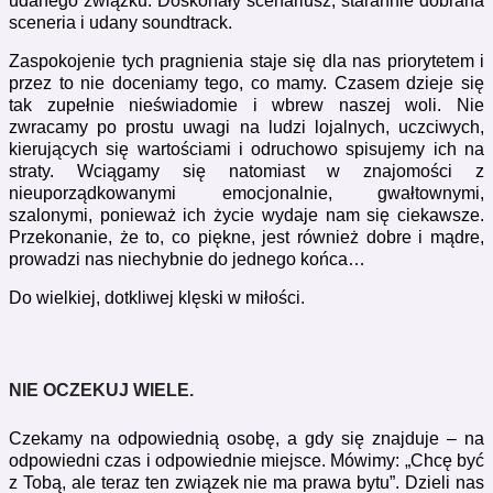
udanego związku. Doskonały scenariusz, starannie dobrana
sceneria i udany soundtrack.
Zaspokojenie tych pragnienia staje się dla nas priorytetem i
przez to nie doceniamy tego, co mamy. Czasem dzieje się
tak zupełnie nieświadomie i wbrew naszej woli. Nie
zwracamy po prostu uwagi na ludzi lojalnych, uczciwych,
kierujących się wartościami i odruchowo spisujemy ich na
straty. Wciągamy się natomiast w znajomości z
nieuporządkowanymi emocjonalnie, gwałtownymi,
szalonymi, ponieważ ich życie wydaje nam się ciekawsze.
Przekonanie, że to, co piękne, jest również dobre i mądre,
prowadzi nas niechybnie do jednego końca…
Do wielkiej, dotkliwej klęski w miłości.
NIE OCZEKUJ WIELE.
Czekamy na odpowiednią osobę, a gdy się znajduje – na
odpowiedni czas i odpowiednie miejsce. Mówimy: „Chcę być
z Tobą, ale teraz ten związek nie ma prawa bytu”. Dzieli nas