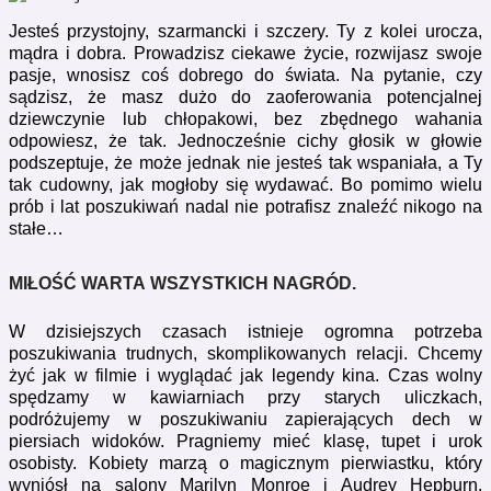
Jesteś przystojny, szarmancki i szczery. Ty z kolei urocza,
mądra i dobra. Prowadzisz ciekawe życie, rozwijasz swoje
pasje, wnosisz coś dobrego do świata. Na pytanie, czy
sądzisz, że masz dużo do zaoferowania potencjalnej
dziewczynie lub chłopakowi, bez zbędnego wahania
odpowiesz, że tak. Jednocześnie cichy głosik w głowie
podszeptuje, że może jednak nie jesteś tak wspaniała, a Ty
tak cudowny, jak mogłoby się wydawać. Bo pomimo wielu
prób i lat poszukiwań nadal nie potrafisz znaleźć nikogo na
stałe…
MIŁOŚĆ WARTA WSZYSTKICH NAGRÓD.
W dzisiejszych czasach istnieje ogromna potrzeba
poszukiwania trudnych, skomplikowanych relacji. Chcemy
żyć jak w filmie i wyglądać jak legendy kina. Czas wolny
spędzamy w kawiarniach przy starych uliczkach,
podróżujemy w poszukiwaniu zapierających dech w
piersiach widoków. Pragniemy mieć klasę, tupet i urok
osobisty. Kobiety marzą o magicznym pierwiastku, który
wyniósł na salony Marilyn Monroe i Audrey Hepburn.