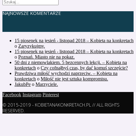
NAJNOWSZE KOMENTARZE
15 piosenek na jesień - listopad 2018 – Kobieta na konkretach
o
Zaryzykujmy.
15 piosenek na jesień - listopad 2018 – Kobieta na konkretach
o
Poznań. Miasto nie na pokaz.
50 dni z niemowlakiem. 5 bezcennych lekcji. – Kobieta na
konkretach
o
Czy cofnąłbyś czas, by dać komuś szczęście?
Prawdziwa miłość wychodzi naprzeciw. – Kobieta na
konkretach
o
Miłość nie jest sztuką kompromisu.
JakubPe
o
Marzyciele.
Facebook
Instagram
Pinterest
© 2015-2019 - KOBIETANAKONKRETACH.PL // ALL RIGHTS
RESERVED.