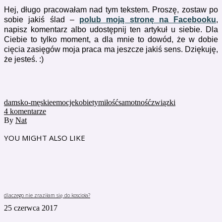
Hej, długo pracowałam nad tym tekstem. Proszę, zostaw po
sobie jakiś ślad –
polub moją stronę na Facebooku
,
napisz komentarz albo udostępnij ten artykuł u siebie. Dla
Ciebie to tylko moment, a dla mnie to dowód, że w dobie
cięcia zasięgów moja praca ma jeszcze jakiś sens. Dziękuję,
że jesteś. :)
damsko-męskie
emocje
kobiety
miłość
samotność
związki
4
komentarze
By
Nat
YOU MIGHT ALSO LIKE
dlaczego nie zraziłam się do koscioła?
25 czerwca 2017