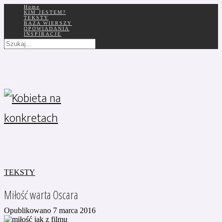
Home
KIM JESTEM?
TEKSTY
BAZA WIERSZY
OPOWIADANIA
INSPIRACJE
TEKSTY
Miłość warta Oscara
Opublikowano 7 marca 2016