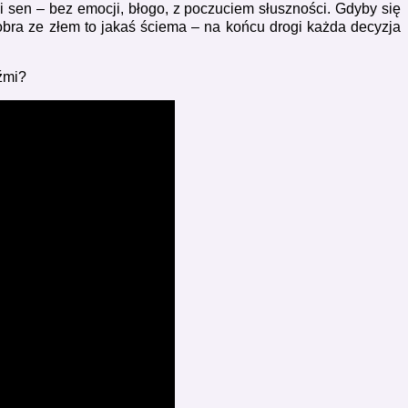
i sen – bez emocji, błogo, z poczuciem słuszności. Gdyby się
obra ze złem to jakaś ściema – na końcu drogi każda decyzja
źmi?