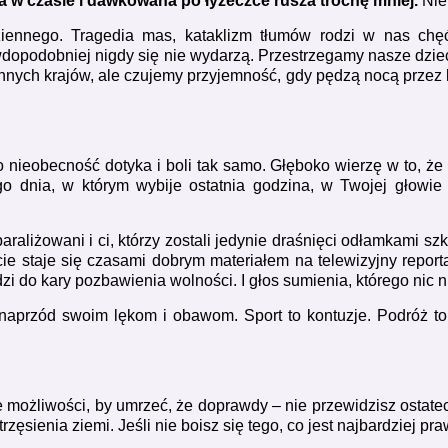
a w czasie i dawkowana po łyżeczce rusza trochę mniej.
Nie
iennego. Tragedia mas, kataklizm tłumów rodzi w nas chęć
awdopodobniej nigdy się nie wydarzą. Przestrzegamy nasze dzie
 innych krajów, ale czujemy przyjemność, gdy pędzą nocą przez 
o nieobecność dotyka i boli tak samo. Głęboko wierzę w to, ż
o dnia, w którym wybije ostatnia godzina, w Twojej głowie p
araliżowani i ci, którzy zostali jedynie draśnięci odłamkami szk
e staje się czasami dobrym materiałem na telewizyjny reporta
zi do kary pozbawienia wolności. I głos sumienia, którego nic 
aprzód swoim lękom i obawom. Sport to kontuzje. Podróż to 
e możliwości, by umrzeć, że doprawdy – nie przewidzisz ostate
ż trzęsienia ziemi. Jeśli nie boisz się tego, co jest najbardziej 