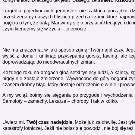
kontynentów. Dlaczego tak jest? Dlatego, że
śmierć rozłożon
Tragedia pojedynczych jednostek nie zakłóca porządku dz
przestrzegamy naszych bliskich przed rzeczami, które najpr
pojęcia o tym, że palą. Martwimy się o przyjaciół lecących do
czym kierujemy się w życiu – to emocje.
Nie ma znaczenia, w jaki sposób zginął Twój najbliższy. Jeg
wyjść z domu i uniknąć przysypania górską lawiną, ale teg
doprowadzając do nieodwracalnych zmian.
Każdego roku na drogach giną setki tysięcy ludzi, a kalecy, sp
nigdy nie zostaje zmierzone. Wywrócone do góry nogami życi
czasem drobny błąd, który dostaje orzeczenie o winie i prowad
A my wciąż boimy się sięgania po przygodę i wychodzenia n
Samoloty – zamachy. Lekarze – choroby. I tak w kółko.
Uwierz mi.
Twój czas nadejdzie.
Może już za chwilę. Jest tyl
katastrofy lotniczej. Jeśli nie boisz się powodzi, nie bój się te