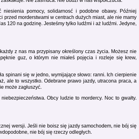
 zaskakuje. Nie zasmuca. Nie budzi w nas współczucia.
 niesienia pomocy, solidarnosć i podobne obawy. Później
ci przed morderstwami w centrach dużych miast, ale nie mamy
las 120 na godzinę. Jesteśmy tylko ludźmi i aż ludźmi. Jedyne,
e każdy z nas ma przypisany określony czas życia. Możesz nie
ęknie guz, o którym nie miałeś pojęcia i rozleje się krew,
ła spinani się w jedno, wymijające słowo: ranni. Ich cierpienie
ż, ale to wszystko. Odebrane prawo jazdy, utracona praca, a
nie może zagłuszyć.
niebezpieczeństwa. Obcy ludzie to mordercy. Noc to gwałty.
cznej wersji.
Jeśli nie boisz się jazdy samochodem, nie bój się
prawdopodobne, nie bój się rzeczy odległych.