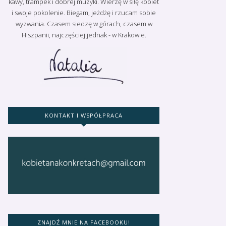
kawy, trampek i dobrej muzyki. Wierzę w siłę kobiet
i swoje pokolenie. Biegam, jeżdżę i rzucam sobie
wyzwania. Czasem siedzę w górach, czasem w
Hiszpanii, najczęściej jednak - w Krakowie.
KONTAKT I WSPÓŁPRACA
ZNAJDŹ MNIE NA FACEBOOKU!