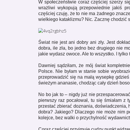
W społeczeństwie coraz częściej szerzy si
wrażliwi wykopują przepowiednie jakiś pro
częściej czuję, że to nie ma żadnego znacze
wielkiego kataklizmu? Nic. Zacznę chodzić s
Świat nie jest ani dobry ani zły. Jest dokł
dobra, ile zła, bo jedno bez drugiego nie mo
jakie wydasz owoce. Ale to wszystko. I tylko t
Dawniej sądziłam, że mój świat kompletni
Polsce. Nie byłam w stanie sobie wyobrazi
przeprowadzić się na małą wysepkę gdzieś
świeżym ananasie, chodząc cały dzień boso i 
No bo jak to – nigdy już nie przespacerować 
pierwszy raz pocałował, tu się śmiałam z
przestać zbierać doznania, doświadczenia, h
dobra? Jakiego? Dlaczego nie może nim po 
kolejce, bez walki o przychylność wydawni
Coraz częściej przyjmuję cudzy punkt widze