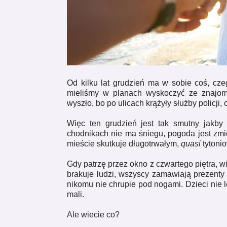
Od kilku lat grudzień ma w sobie coś, cz
mieliśmy w planach wyskoczyć ze znajomy
wyszło, bo po ulicach krążyły służby policji,
Więc ten grudzień jest tak smutny jakby
chodnikach nie ma śniegu, pogoda jest zmi
mieście skutkuje długotrwałym,
quasi
tytoni
Gdy patrzę przez okno z czwartego piętra, w
brakuje ludzi, wszyscy zamawiają prezenty p
nikomu nie chrupie pod nogami. Dzieci nie l
mali.
Ale wiecie co?