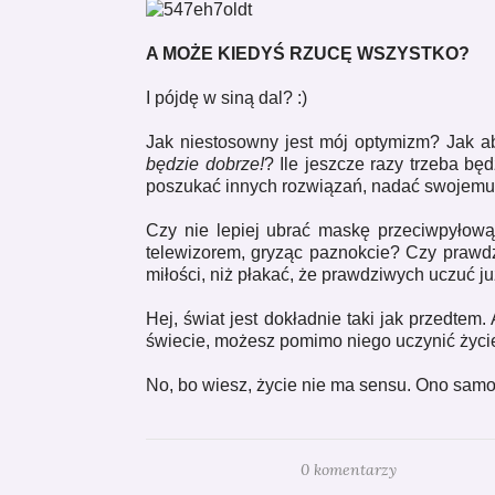
A MOŻE KIEDYŚ RZUCĘ WSZYSTKO?
I pójdę w siną dal? :)
Jak niestosowny jest mój optymizm? Jak a
będzie dobrze!
? Ile jeszcze razy trzeba bę
poszukać innych rozwiązań, nadać swojemu ż
Czy nie lepiej ubrać maskę przeciwpyłową
telewizorem, gryząc paznokcie? C
zy prawdz
miłości, niż płakać, że prawdziwych uczuć ju
Hej, świat jest dokładnie taki jak przedtem.
świecie, możesz pomimo niego uczynić życi
No, bo wiesz, życie nie ma sensu. Ono samo 
0 komentarzy