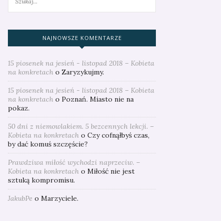
NAJNOWSZE KOMENTARZE
15 piosenek na jesień - listopad 2018 – Kobieta
na konkretach
o
Zaryzykujmy.
15 piosenek na jesień - listopad 2018 – Kobieta
na konkretach
o
Poznań. Miasto nie na
pokaz.
50 dni z niemowlakiem. 5 bezcennych lekcji. –
Kobieta na konkretach
o
Czy cofnąłbyś czas,
by dać komuś szczęście?
Prawdziwa miłość wychodzi naprzeciw. –
Kobieta na konkretach
o
Miłość nie jest
sztuką kompromisu.
JakubPe
o
Marzyciele.