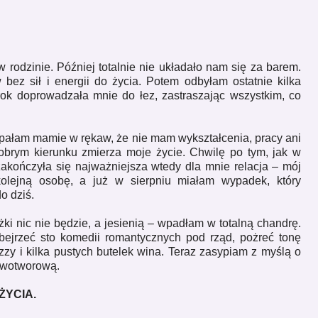
 rodzinie. Później totalnie nie układało nam się za barem.
ez sił i energii do życia. Potem odbyłam ostatnie kilka
 rok doprowadzała mnie do łez, zastraszając wszystkim, co
ipałam mamie w rękaw, że nie mam wykształcenia, pracy ani
obrym kierunku zmierza moje życie. Chwilę po tym, jak w
akończyła się najważniejsza wtedy dla mnie relacja – mój
olejną osobę, a już w sierpniu miałam wypadek, który
o dziś.
ki nic nie będzie, a jesienią – wpadłam w totalną chandrę.
obejrzeć sto komedii romantycznych pod rząd, pożreć tonę
zzy i kilka pustych butelek wina. Teraz zasypiam z myślą o
nowotworową.
ŻYCIA.