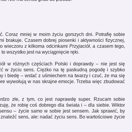
 Coraz mniej w moim życiu gorszych dni. Potrafię sobie
i brakuje. Czasem dobrej piosenki i aktywności fizycznej,
o wieczoru z kilkoma odcinkami
Przyjaciół
, a czasem tego,
e to wszystko jest na wyciągnięcie ręki.
iół w różnych częściach Polski i doprawdy – nie jest się
źć w życiu sens. Ciężko na tę paskudną pogodę i szybko
jny i biedę – wstać z uśmiechem na twarzy i czuć, że ma się
tóre wywołują w nas skrajne emocje. Trzeba więc zbudować
rdzo złe, z tym, co jest naprawdę super. Rzucam sobie
ę, że robię coś dobrego dla świata i – dla siebie. Wiktor
 sensu – życie samo w sobie jest sensem. Jak sprawić, by
: znaleźć sens, ale: nadać życiu sens. Bo wartościowe życie