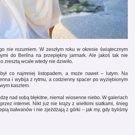
ego nie rozumiem. W zeszłym roku w okresie świątecznym
mi do Berlina na przepiękny jarmark. Ale jakoś tak nie
 co zresztą wcale wtedy nie dziwiło.
 był co najmniej listopadem, a może nawet – lutym. Na
enna i wybija z rytmu, a codzienny spacer po wyziębionym
owym kaszlem.
idzę nad sobą błękitne, niemal wiosenne niebo. W galeriach
rzez internet. Nikt już nie krąży z wielkimi siatkami, śnieg
epią bałwanów i nie zjeżdżają z górki – jak my, gdy byliśmy