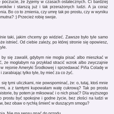
ę poczucie, że żyjemy w czasach ostatecznych. Ci bardziej
roków i starszą już i tak przerażonych ludzi. A ja coraz
nia. Bo co to zmienia, czy umrę tak po prostu, czy w wyniku
mutna? :) Przecież robię swoje.
adnie taki, jakim chcemy go widzieć. Zawsze było tyle samo
że istnieć. Od ciebie zależy, po której stronie się opowiesz,
yle.
e by się zawalił, gdybym nie mogła pisać albo mieszkać w
ć, że mogłabym na przykład stracić wzrok albo zwyczajnie
 w rejonie Ameryki Środkowej i sprzedawać Piña Coladę w
zarabiając tylko tyle, by mieć za co żyć.
się tymi uliczkami, nie powspominać, że: o, tutaj, ktoś mnie
 tymi, a z tamtymi kupowałam watę cukrową? Tak po prostu
istorie, by potem je miksować i o nich pisać? Dla wyższego
prostu być spokojne i godne życie, bez złości na ludzi w
ctw, bez obaw o rychłą śmierć w duszącym smogu?
nia. Nie ma sensu gnać do przodu.