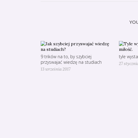
YOU
9 trików na to, by szybciej
tyle wysta
przyswajać wiedzę na studiach
27 styczni
13 września 2017