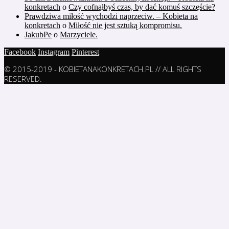
konkretach
o
Czy cofnąłbyś czas, by dać komuś szczęście?
Prawdziwa miłość wychodzi naprzeciw. – Kobieta na
konkretach
o
Miłość nie jest sztuką kompromisu.
JakubPe
o
Marzyciele.
Facebook
Instagram
Pinterest
© 2015-2019 - KOBIETANAKONKRETACH.PL // ALL RIGHTS
RESERVED.