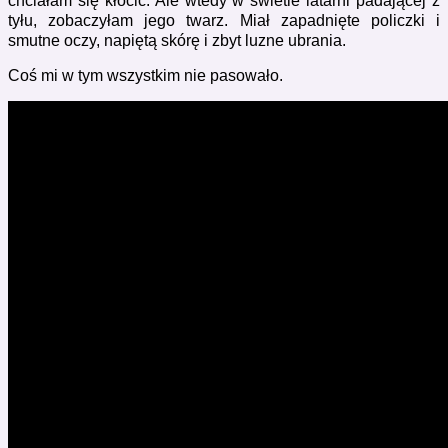
chciałam się kłócić. Ale wtedy w świetle latarni padającej z
tyłu, zobaczyłam jego twarz. Miał zapadnięte policzki i
smutne oczy, napiętą skórę i zbyt luzne ubrania.
Coś mi w tym wszystkim nie pasowało.