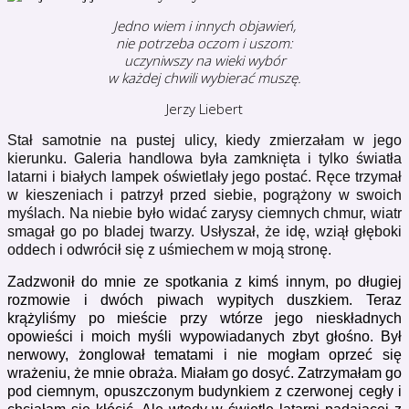
Jedno wiem i innych objawień,
nie potrzeba oczom i uszom:
uczyniwszy na wieki wybór
w każdej chwili wybierać muszę.
Jerzy Liebert
Stał samotnie na pustej ulicy, kiedy zmierzałam w jego
kierunku. Galeria handlowa była zamknięta i tylko światła
latarni i białych lampek oświetlały jego postać. Ręce trzymał
w kieszeniach i patrzył przed siebie, pogrążony w swoich
myślach. Na niebie było widać zarysy ciemnych chmur, wiatr
smagał go po bladej twarzy. Usłyszał, że idę, wziął głęboki
oddech i odwrócił się z uśmiechem w moją stronę.
Zadzwonił do mnie ze spotkania z kimś innym, po długiej
rozmowie i dwóch piwach wypitych duszkiem. Teraz
krążyliśmy po mieście przy wtórze jego nieskładnych
opowieści i moich myśli wypowiadanych zbyt głośno. Był
nerwowy, żonglował tematami i nie mogłam oprzeć się
wrażeniu, że mnie obraża. Miałam go dosyć. Zatrzymałam go
pod ciemnym, opuszczonym budynkiem z czerwonej cegły i