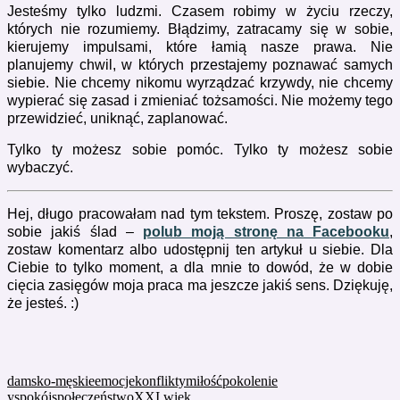
Jesteśmy tylko ludzmi. Czasem robimy w życiu rzeczy,
których nie rozumiemy. Błądzimy, zatracamy się w sobie,
kierujemy impulsami, które łamią nasze prawa. Nie
planujemy chwil, w których przestajemy poznawać samych
siebie. Nie chcemy nikomu wyrządzać krzywdy, nie chcemy
wypierać się zasad i zmieniać tożsamości. Nie możemy tego
przewidzieć, uniknąć, zaplanować.
Tylko ty możesz sobie pomóc. Tylko ty możesz sobie
wybaczyć.
Hej, długo pracowałam nad tym tekstem. Proszę, zostaw po
sobie jakiś ślad –
polub moją stronę na Facebooku
,
zostaw komentarz albo udostępnij ten artykuł u siebie. Dla
Ciebie to tylko moment, a dla mnie to dowód, że w dobie
cięcia zasięgów moja praca ma jeszcze jakiś sens. Dziękuję,
że jesteś. :)
damsko-męskie
emocje
konflikty
miłość
pokolenie
y
spokój
społeczeństwo
XXI wiek