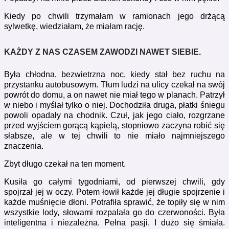
Kiedy po chwili trzymałam w ramionach jego drżącą
sylwetkę, wiedziałam, że miałam rację.
KAŻDY Z NAS CZASEM ZAWODZI NAWET SIEBIE.
Była chłodna, bezwietrzna noc, kiedy stał bez ruchu na
przystanku autobusowym. Tłum ludzi na ulicy czekał na swój
powrót do domu, a on nawet nie miał tego w planach. Patrzył
w niebo i myślał tylko o niej. Dochodziła druga, płatki śniegu
powoli opadały na chodnik. Czuł, jak jego ciało, rozgrzane
przed wyjściem gorącą kąpielą, stopniowo zaczyna robić się
słabsze, ale w tej chwili to nie miało najmniejszego
znaczenia.
Zbyt długo czekał na ten moment.
Kusiła go całymi tygodniami, od pierwszej chwili, gdy
spojrzał jej w oczy. Potem łowił każde jej długie spojrzenie i
każde muśnięcie dłoni. Potrafiła sprawić, że topiły się w nim
wszystkie lody, słowami rozpalała go do czerwoności. Była
inteligentna i niezależna. Pełna pasji. I dużo się śmiała.