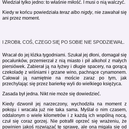
Wiedział tylko jedno: to właśnie miłość. I musi o nią walczyć.
Kiedy w końcu powiedziała
teraz albo nigdy
, nie zawahał się
ani przez moment.
I ZROBIŁ COŚ, CZEGO SIĘ PO SOBIE NIE SPODZIEWAŁ.
Wracał do jej łóżka tygodniami. Szukał jej dłoni, domagał się
pocałunków, przemierzał z nią miasto i pił alkohol z małych
piersiówek. Zabierał ją na łyżwy i długie spacery, na gorącą
czekoladę z wiśniami i grzane wino, pachnące cynamonem.
Całował ją namiętnie na moście zaraz po tym, jak
przechylając się przez barierkę wyli do wielkiego księżyca.
Zasada był jedna. Nikt nie może się dowiedzieć.
Kiedy dzwonił jej narzeczony, wychodziła na moment z
pokoju i wracała już nie taka sama. Myślał o nim czasem,
oddalonym o wiele kilometrów i z każdą ich wspólną nocą,
czuł się coraz gorzej. Nie potrafił oprzeć się wrażeniu, że
powinien jakoś rozwiązać tę sprawę, ale ona migała się od