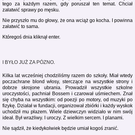
tego za każdym razem, gdy poruszał ten temat. Chciał
załatwić sprawy po męsku.
Nie przyszło mu do głowy, że ona wciąż go kocha. I powinna
załatwić to sama.
Któregoś dnia kliknął enter.
I BYŁO JUŻ ZA PÓZNO.
Kilka lat wcześniej chodziliśmy razem do szkoły. Miał wtedy
poczachrane blond włosy, sterczące na wszystkie strony i
dobrze skrojone ubrania. Prowadził wszystkie szkolne
uroczystości, pachniał Bossem i czarował uśmiechem.
Znał
się chyba na wszystkim: od poezji po motory, od muzyki po
fizykę. Działał w fundacji, organizował zbiórki i każdy wyskok
uchodził mu płazem.
Wiele dziewczyn widziało w nim swój
ideał. Był wrażliwy. I uroczy. Z wielkim sercem. I planami.
Nie sądził, że kiedykolwiek będzie umiał kogoś zranić.